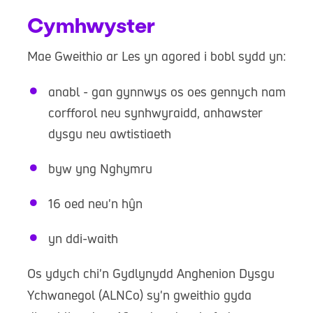
Cymhwyster
Mae Gweithio ar Les yn agored i bobl sydd yn:
anabl - gan gynnwys os oes gennych nam
corfforol neu synhwyraidd, anhawster
dysgu neu awtistiaeth
byw yng Nghymru
16 oed neu'n hŷn
yn ddi-waith
Os ydych chi'n Gydlynydd Anghenion Dysgu
Ychwanegol (ALNCo) sy'n gweithio gyda