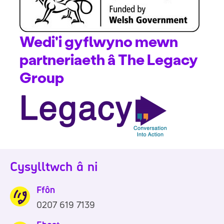
Wedi'i gyflwyno mewn
partneriaeth â The Legacy
Group
Cysylltwch â ni
Ffôn
0207 619 7139
0
2