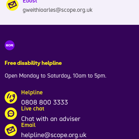
Ebost
0
gweithioarles@scope.org.uk
7
6
1
9
7
Free disability helpline
1
3
Open Monday to Saturday, 10am to 5pm.
9
Helpline
0808 800 3333
Live chat
Chat with an adviser
Email
helpline@scope.org.uk