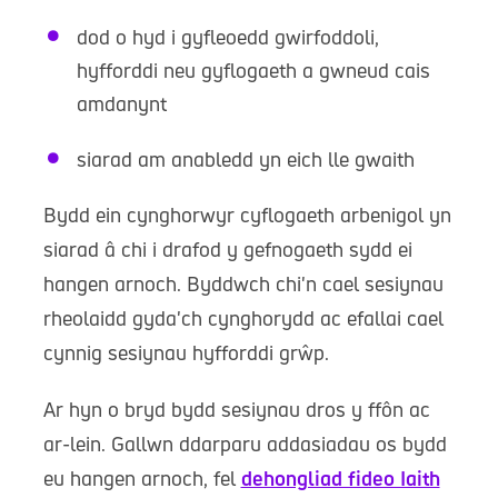
dod o hyd i gyfleoedd gwirfoddoli,
hyfforddi neu gyflogaeth a gwneud cais
amdanynt
siarad am anabledd yn eich lle gwaith
Bydd ein cynghorwyr cyflogaeth arbenigol yn
siarad â chi i drafod y gefnogaeth sydd ei
hangen arnoch. Byddwch chi'n cael sesiynau
rheolaidd gyda'ch cynghorydd ac efallai cael
cynnig sesiynau hyfforddi grŵp.
Ar hyn o bryd bydd sesiynau dros y ffôn ac
ar-lein. Gallwn ddarparu addasiadau os bydd
eu hangen arnoch, fel
dehongliad fideo Iaith