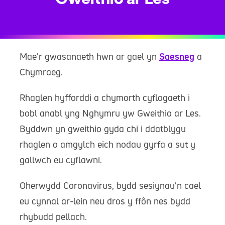
Mae'r gwasanaeth hwn ar gael yn
Saesneg
a
Chymraeg.
Rhaglen hyfforddi a chymorth cyflogaeth i
bobl anabl yng Nghymru yw Gweithio ar Les.
Byddwn yn gweithio gyda chi i ddatblygu
rhaglen o amgylch eich nodau gyrfa a sut y
gallwch eu cyflawni.
Oherwydd Coronavirus, bydd sesiynau'n cael
eu cynnal ar-lein neu dros y ffôn nes bydd
rhybudd pellach.