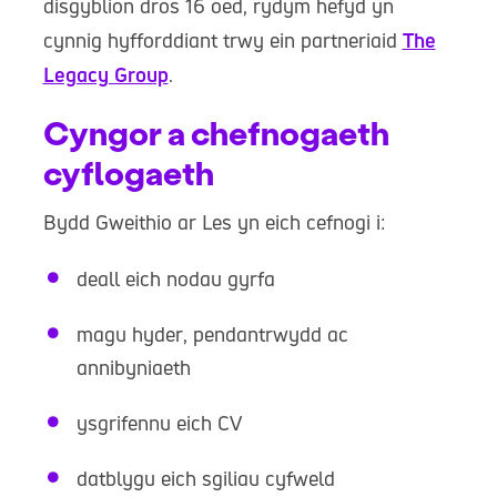
disgyblion dros 16 oed, rydym hefyd yn
cynnig hyfforddiant trwy ein partneriaid
The
Legacy Group
.
Cyngor a chefnogaeth
cyflogaeth
Bydd Gweithio ar Les yn eich cefnogi i:
deall eich nodau gyrfa
magu hyder, pendantrwydd ac
annibyniaeth
ysgrifennu eich CV
datblygu eich sgiliau cyfweld